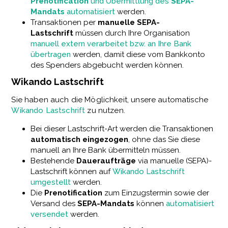
Prenotification
und Übermittlung des
SEPA-
Mandats
automatisiert
werden.
Transaktionen per
manuelle SEPA-
Lastschrift
müssen durch Ihre Organisation
manuell extern verarbeitet bzw. an Ihre Bank
übertragen
werden, damit diese vom Bankkonto
des Spenders abgebucht werden können.
Wikando Lastschrift
Sie haben auch die Möglichkeit, unsere automatische
Wikando Lastschrift
zu nutzen.
Bei dieser Lastschrift-Art werden die Transaktionen
automatisch eingezogen
, ohne das Sie diese
manuell an Ihre Bank übermitteln müssen.
Bestehende
Daueraufträge
via manuelle (SEPA)-
Lastschrift können auf
Wikando Lastschrift
umgestellt
werden.
Die
Prenotification
zum Einzugstermin sowie der
Versand des
SEPA-Mandats
können
automatisiert
versendet
werden.