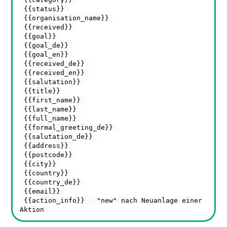
{{status}}
{{organisation_name}}
{{received}}
{{goal}}
{{goal_de}}
{{goal_en}}
{{received_de}}
{{received_en}}
{{salutation}}
{{title}}
{{first_name}}
{{last_name}}
{{full_name}}
{{formal_greeting_de}}
{{salutation_de}}
{{address}}
{{postcode}}
{{city}}
{{country}}
{{country_de}}
{{email}}
{{action_info}} "new" nach Neuanlage einer
Aktion