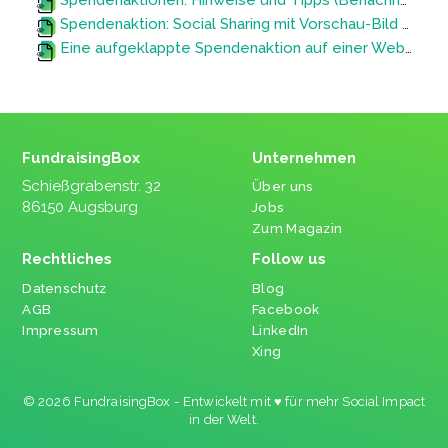
Spendenaktionen: Hinweise und Tipps (Benachrichtigungen, Dauerspenden, etc.)
Spendenaktion: Social Sharing mit Vorschau-Bild der Aktion auf z.B. Facebook
Eine aufgeklappte Spendenaktion auf einer Website darstellen
FundraisingBox
Unternehmen
Schießgrabenstr. 32
Über uns
86150 Augsburg
Jobs
Zum Magazin
Rechtliches
Follow us
Datenschutz
Blog
AGB
Facebook
Impressum
LinkedIn
Xing
© 2026 FundraisingBox - Entwickelt mit ♥ für mehr Social Impact
in der Welt.