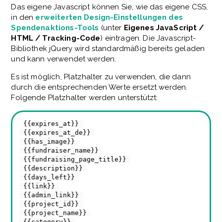
Das eigene Javascript können Sie, wie das eigene CSS,
in den
erweiterten Design-Einstellungen des
Spendenaktions-Tools
(unter
Eigenes JavaScript /
HTML / Tracking-Code
)
eintragen. Die Javascript-
Bibliothek jQuery wird standardmäßig bereits geladen
und kann verwendet werden.
Es ist möglich, Platzhalter zu verwenden, die dann
durch die entsprechenden Werte ersetzt werden.
Folgende Platzhalter werden unterstützt:
{{expires_at}}
{{expires_at_de}}
{{has_image}}
{{fundraiser_name}}
{{fundraising_page_title}}
{{description}}
{{days_left}}
{{link}}
{{admin_link}}
{{project_id}}
{{project_name}}
{{category}}