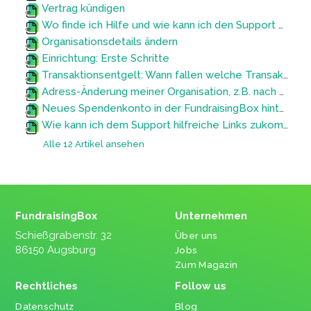
Vertrag kündigen
Wo finde ich Hilfe und wie kann ich den Support kontaktieren?
Organisationsdetails ändern
Einrichtung: Erste Schritte
Transaktionsentgelt: Wann fallen welche Transaktionskosten gemäß Vertrag an?
Adress-Änderung meiner Organisation, z.B. nach Umzug
Neues Spendenkonto in der FundraisingBox hinterlegen
Wie kann ich dem Support hilfreiche Links zukommen lassen?
Alle 12 Artikel ansehen
FundraisingBox
Unternehmen
Schießgrabenstr. 32
Über uns
86150 Augsburg
Jobs
Zum Magazin
Rechtliches
Follow us
Datenschutz
Blog