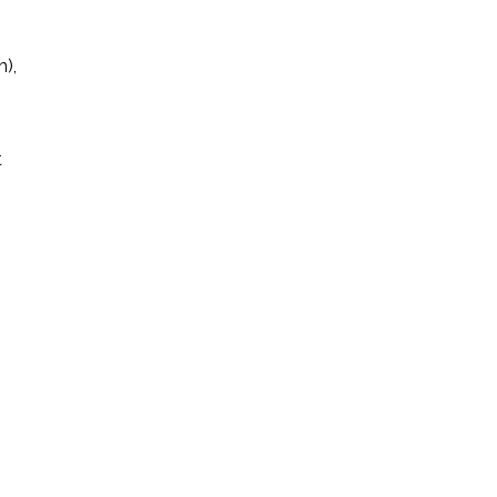
n),
t