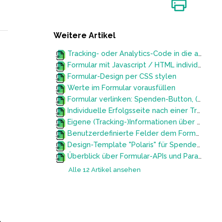
Weitere Artikel
Tracking- oder Analytics-Code in die automatische Erfolgsnachricht einbauen
Formular mit Javascript / HTML individuell anpassen
Formular-Design per CSS stylen
Werte im Formular vorausfüllen
Formular verlinken: Spenden-Button, (Posten-)Widgets, Spendenbarometer oder QR-Code erstellen
Individuelle Erfolgsseite nach einer Transaktion nutzen (z.B. für personalisiertes Danke und/oder Tracking)
Eigene (Tracking-)Informationen über benutzerdefinierte Felder übergeben
Benutzerdefinierte Felder dem Formular hinzufügen
Design-Template "Polaris" für Spendenformulare mit Tailwind CSS verwenden
Überblick über Formular-APIs und Parameter-Übernahmen
Alle 12 Artikel ansehen