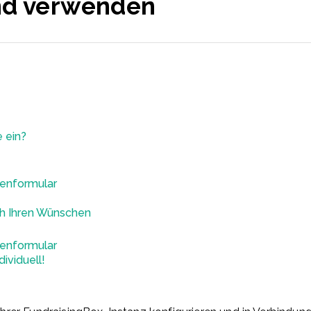
nd verwenden
 ein?
enformular
ch Ihren Wünschen
enformular
ividuell!