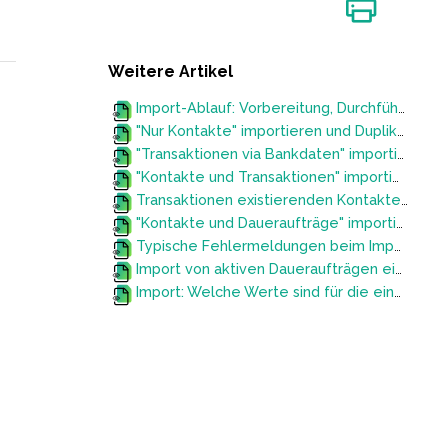
Weitere Artikel
Import-Ablauf: Vorbereitung, Durchführung, Prüfung und Korrektur
"Nur Kontakte" importieren und Duplikate vermeiden
"Transaktionen via Bankdaten" importieren
"Kontakte und Transaktionen" importieren
Transaktionen existierenden Kontakten zuordnen
"Kontakte und Daueraufträge" importieren
Typische Fehlermeldungen beim Import
Import von aktiven Daueraufträgen eines vorherigen Systems (Wechsel zum FundraisingBox CRM)
Import: Welche Werte sind für die einzelnen Felder erlaubt?