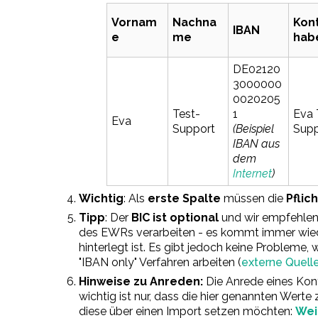
Vornam
Nachna
Kon
IBAN
e
me
hab
DE02120
3000000
0020205
Test-
1
Eva 
Eva
Support
(Beispiel
Supp
IBAN aus
dem
Internet
)
Wichtig
: Als
erste Spalte
müssen die
Pflic
Tipp
: Der
BIC ist optional
und wir empfehlen 
des EWRs verarbeiten - es kommt immer wiede
hinterlegt ist. Es gibt jedoch keine Probleme
"IBAN only" Verfahren arbeiten (
externe Quell
Hinweise zu Anreden:
Die Anrede eines Kon
wichtig ist nur, dass die hier genannten Werte 
diese über einen Import setzen möchten:
Wei