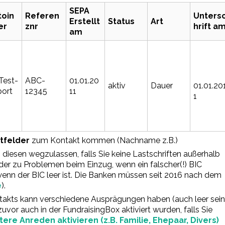
SEPA
toin
Referen
Unters
Erstellt
Status
Art
er
znr
hrift a
am
Test-
ABC-
01.01.20
aktiv
Dauer
01.01.20
ort
12345
11
1
htfelder
zum Kontakt kommen (Nachname z.B.)
diesen wegzulassen, falls Sie keine Lastschriften außerhalb
r zu Problemen beim Einzug, wenn ein falscher(!) BIC
, wenn der BIC leer ist. Die Banken müssen seit 2016 nach dem
e
).
takts kann verschiedene Ausprägungen haben (auch leer sein
zuvor auch in der FundraisingBox aktiviert wurden, falls Sie
tere Anreden aktivieren (z.B. Familie, Ehepaar, Divers)