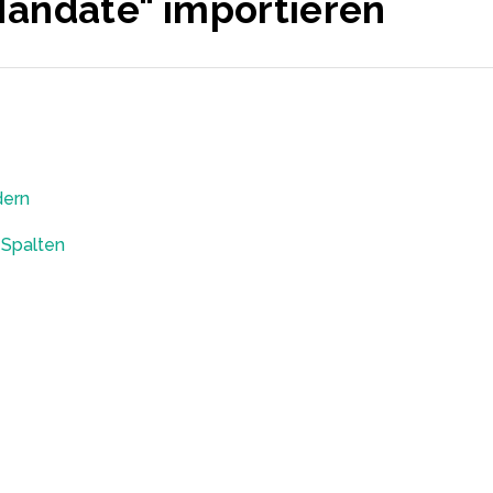
andate" importieren
dern
-Spalten