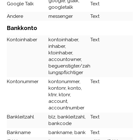
google, gtalk,
Google Talk
Text
googletalk
Andere
messenger
Text
Bankkonto
Kontoinhaber
kontoinhaber,
Text
inhaber,
ktoinhaber,
accountowner,
beguenstigter/zah
lungspflichtiger
Kontonummer
kontonummer,
Text
kontonr, konto,
ktnr, ktonr,
account,
accountnumber
Bankleitzahl
blz, bankleitzahl,
Text
bankcode
Bankname
bankname, bank
Text