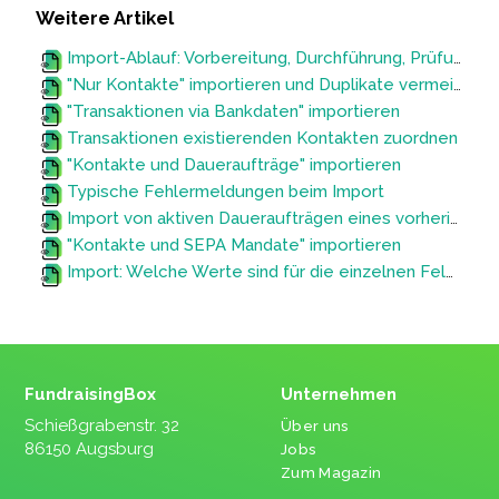
Weitere Artikel
Import-Ablauf: Vorbereitung, Durchführung, Prüfung und Korrektur
"Nur Kontakte" importieren und Duplikate vermeiden
"Transaktionen via Bankdaten" importieren
Transaktionen existierenden Kontakten zuordnen
"Kontakte und Daueraufträge" importieren
Typische Fehlermeldungen beim Import
Import von aktiven Daueraufträgen eines vorherigen Systems (Wechsel zum FundraisingBox CRM)
"Kontakte und SEPA Mandate" importieren
Import: Welche Werte sind für die einzelnen Felder erlaubt?
FundraisingBox
Unternehmen
Schießgrabenstr. 32
Über uns
86150 Augsburg
Jobs
Zum Magazin