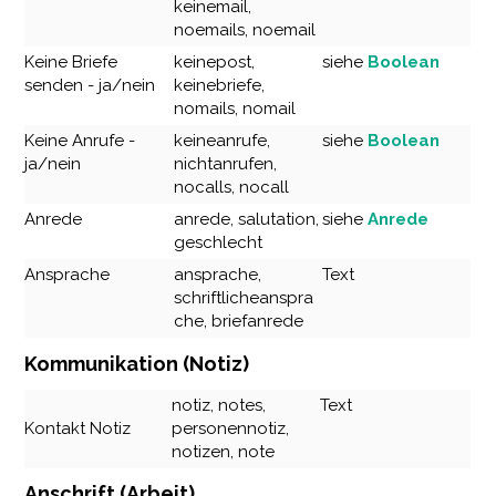
keinemail,
noemails, noemail
Keine Briefe
keinepost,
siehe
Boolean
senden - ja/nein
keinebriefe,
nomails, nomail
Keine Anrufe -
keineanrufe,
siehe
Boolean
ja/nein
nichtanrufen,
nocalls, nocall
Anrede
anrede, salutation,
siehe
Anrede
geschlecht
Ansprache
ansprache,
Text
schriftlicheanspra
che, briefanrede
Kommunikation (Notiz)
notiz, notes,
Text
Kontakt Notiz
personennotiz,
notizen, note
Anschrift (Arbeit)