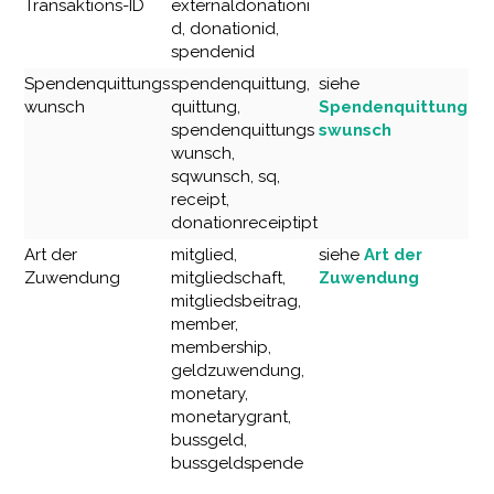
Transaktions-ID
externaldonationi
d, donationid,
spendenid
Spendenquittungs
spendenquittung,
siehe
wunsch
quittung,
Spendenquittung
spendenquittungs
swunsch
wunsch,
sqwunsch, sq,
receipt,
donationreceiptipt
Art der
mitglied,
siehe
Art der
Zuwendung
mitgliedschaft,
Zuwendung
mitgliedsbeitrag,
member,
membership,
geldzuwendung,
monetary,
monetarygrant,
bussgeld,
bussgeldspende