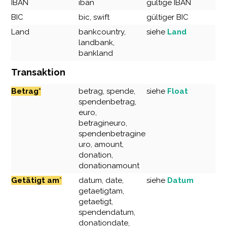
IBAN
iban
gültige IBAN
BIC
bic, swift
gültiger BIC
Land
bankcountry,
siehe
Land
landbank,
bankland
Transaktion
Betrag*
betrag, spende,
siehe
Float
spendenbetrag,
euro,
betragineuro,
spendenbetragine
uro, amount,
donation,
donationamount
Getätigt am
*
datum, date,
s
iehe
Datum
getaetigtam,
getaetigt,
spendendatum,
donationdate,