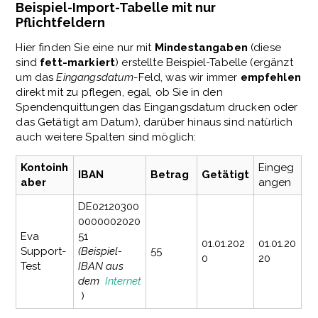
Beispiel-Import-Tabelle mit nur
Pflichtfeldern
Hier finden Sie eine nur mit
Mindestangaben
(diese
sind
fett-markiert
) erstellte Beispiel-Tabelle (ergänzt
um das
Eingangsdatum
-Feld, was wir immer
empfehlen
direkt mit zu pflegen, egal, ob Sie in den
Spendenquittungen das Eingangsdatum drucken oder
das Getätigt am Datum), darüber hinaus sind natürlich
auch weitere Spalten sind möglich:
Kontoinh
Eingeg
IBAN
Betrag
Getätigt
aber
angen
DE02120300
0000002020
Eva
51
01.01.202
01.01.20
Support-
(Beispiel-
55
0
20
Test
IBAN aus
dem
Internet
)