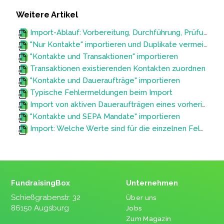
Weitere Artikel
Import-Ablauf: Vorbereitung, Durchführung, Prüfung und Korrektur
"Nur Kontakte" importieren und Duplikate vermeiden
"Kontakte und Transaktionen" importieren
Transaktionen existierenden Kontakten zuordnen
"Kontakte und Daueraufträge" importieren
Typische Fehlermeldungen beim Import
Import von aktiven Daueraufträgen eines vorherigen Systems (Wechsel zum FundraisingBox CRM)
"Kontakte und SEPA Mandate" importieren
Import: Welche Werte sind für die einzelnen Felder erlaubt?
FundraisingBox
Unternehmen
Schießgrabenstr. 32
Über uns
86150 Augsburg
Jobs
Zum Magazin