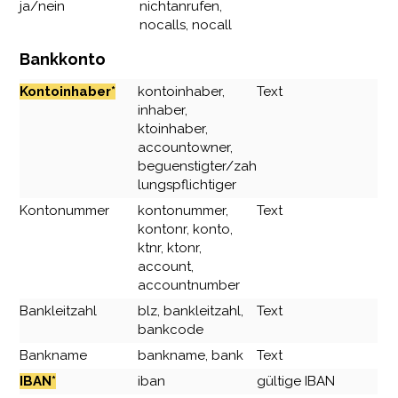
ja/nein
nichtanrufen,
nocalls, nocall
Bankkonto
Kontoinhaber*
kontoinhaber,
Text
inhaber,
ktoinhaber,
accountowner,
beguenstigter/zah
lungspflichtiger
Kontonummer
kontonummer,
Text
kontonr, konto,
ktnr, ktonr,
account,
accountnumber
Bankleitzahl
blz, bankleitzahl,
Text
bankcode
Bankname
bankname, bank
Text
IBAN*
iban
gültige IBAN