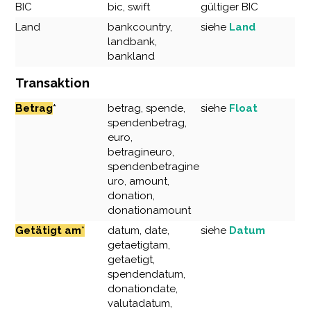
BIC
bic, swift
gültiger BIC
Land
bankcountry,
siehe
Land
landbank,
bankland
Transaktion
Betrag
*
betrag, spende,
siehe
Float
spendenbetrag,
euro,
betragineuro,
spendenbetragine
uro, amount,
donation,
donationamount
Getätigt am
*
datum, date,
s
iehe
Datum
getaetigtam,
getaetigt,
spendendatum,
donationdate,
valutadatum,