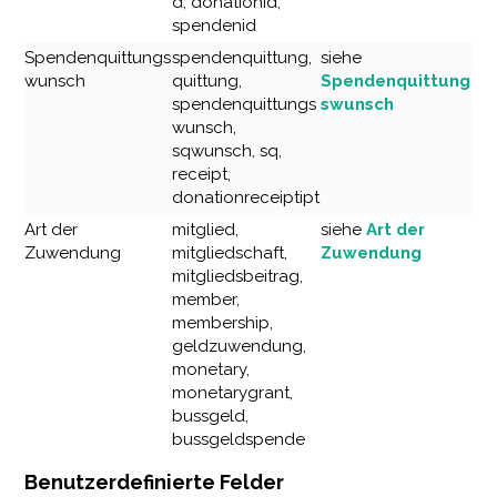
d, donationid,
spendenid
Spendenquittungs
spendenquittung,
siehe
wunsch
quittung,
Spendenquittung
spendenquittungs
swunsch
wunsch,
sqwunsch, sq,
receipt,
donationreceiptipt
Art der
mitglied,
siehe
Art der
Zuwendung
mitgliedschaft,
Zuwendung
mitgliedsbeitrag,
member,
membership,
geldzuwendung,
monetary,
monetarygrant,
bussgeld,
bussgeldspende
Benutzerdefinierte Felder