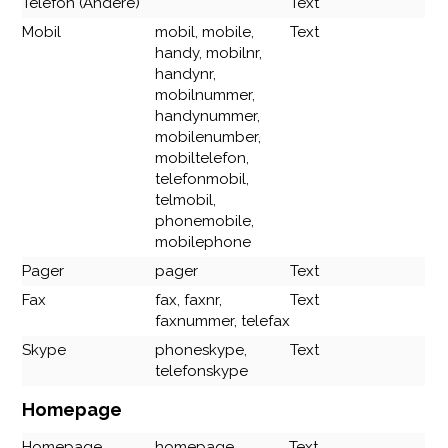
Telefon (Andere)
Text
Mobil
mobil, mobile,
Text
handy, mobilnr,
handynr,
mobilnummer,
handynummer,
mobilenumber,
mobiltelefon,
telefonmobil,
telmobil,
phonemobile,
mobilephone
Pager
pager
Text
Fax
fax, faxnr,
Text
faxnummer, telefax
Skype
phoneskype,
Text
telefonskype
Homepage
Homepage
homepage,
Text