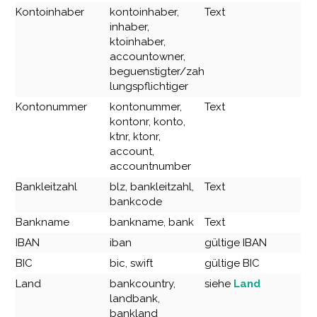
Kontoinhaber
kontoinhaber,
Text
inhaber,
ktoinhaber,
accountowner,
beguenstigter/zah
lungspflichtiger
Kontonummer
kontonummer,
Text
kontonr, konto,
ktnr, ktonr,
account,
accountnumber
Bankleitzahl
blz, bankleitzahl,
Text
bankcode
Bankname
bankname, bank
Text
IBAN
iban
gültige IBAN
BIC
bic, swift
gültige BIC
Land
bankcountry,
siehe
Land
landbank,
bankland