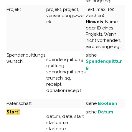
sie angelegt
Projekt
projekt, project,
Text (max. 100
verwendungszwe
Zeichen)
ck
Hinweis
: Name
oder ID eines
Projekts. Wenn
nicht vorhanden,
wird es angelegt
Spendenquittungs
siehe
spendenquittung,
wunsch
Spendenquittun
quittung,
g
spendenquittungs
wunsch, sq,
receipt,
donationreceipt
Patenschaft
siehe
Boolean
Start*
siehe
Datum
datum, date, start,
startdatum,
startdate,