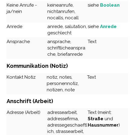
Keine Anrufe -
keineanrufe,
siehe
Boolean
ja/nein
nichtanrufen,
nocalls, nocall
Anrede
anrede, salutation,
siehe
Anrede
geschlecht
Ansprache
ansprache,
Text
schriftlicheanspra
che, briefanrede
Kommunikation (Notiz)
Kontakt Notiz
notiz, notes,
Text
personennotiz,
notizen, note
Anschrift (Arbeit)
Adresse (Arbeit)
adressearbeit,
Text (meint:
addressefirma,
Straße
und
adressegeschaeftl
Hausnummer
)
ich, strassearbeit,