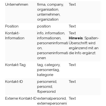
Unternehmen
firma, company,
Text
organisation,
unternehmen,
organization
Position
position
Text
Kontakt-
info, information,
Text
Information
informationen,
Hinweis
: Spalten-
personeninformati
Überschrift wird
on,
ergänzend mit an
personeninformati
die Info ergänzt
onen
Kontakt-Tag
tag, category,
Text
personentag,
kategorie
Kontakt-ID
personenid,
Text
personid,
fbpersonid
Externe Kontakt-ID
externalpersonid,
Text
externepersoneni