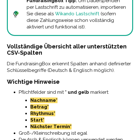
FundraisingBox Tipp:
Um Dauerspenden
per Lastschrift zu automatisieren, importieren
Sie diese als
Wikando Lastschrift
(sofern
diese Zahlungsweise schon vollständig
aktiviert und funktional ist).
Vollständige Übersicht aller unterstützten
CSV-Spalten
Die FundraisingBox erkennt Spalten anhand definierter
Schlüsselbegriffe (Deutsch & Englisch möglich).
Wichtige Hinweise
Pflichtfelder sind mit
* und gelb
markiert:
Nachname*
Betrag*
Rhythmus*
Start*
Nächster Termin*
Groß-/Kleinschreibung ist egal
Deutsch & Englisch können verwendet werden