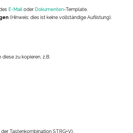
ndes
E-Mail
oder
Dokumenten
-Template.
igen
(Hinweis: dies ist keine vollständige Auflistung).
m diese zu kopieren, z.B.
z.B. der Tastenkombination STRG+V).