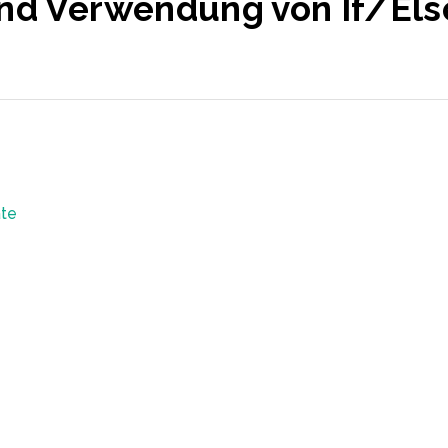
und Verwendung von If/El
ate