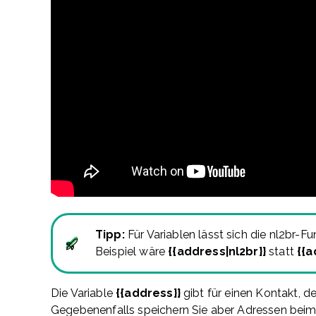
Tipp:
Für Variablen lässt sich die nl2br
Beispiel wäre
{{address|nl2br}}
statt
{{a
Die Variable
{{address}}
gibt für einen Kontakt, 
Gegebenenfalls speichern Sie aber Adressen beim